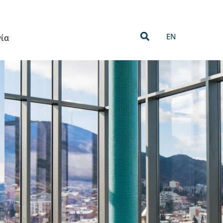
EN
νία