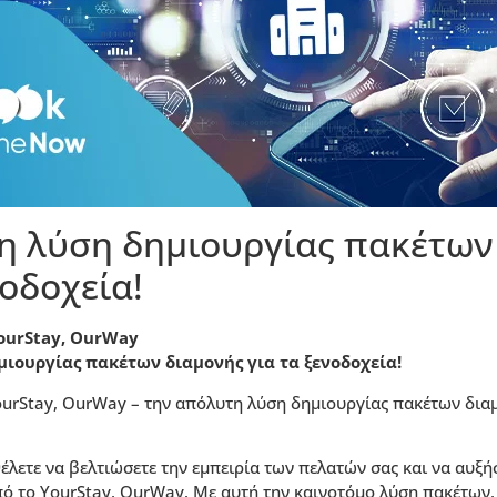
η λύση δημιουργίας πακέτων
νοδοχεία!
ourStay, OurWay
ιουργίας πακέτων διαμονής για τα ξενοδοχεία!
urStay, OurWay – την απόλυτη λύση δημιουργίας πακέτων διαμ
θέλετε να βελτιώσετε την εμπειρία των πελατών σας και να αυξή
ό το YourStay, OurWay. Με αυτή την καινοτόμο λύση πακέτων,