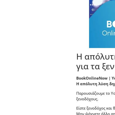
H απόλυτ
για τα ξε
BookOnlineNow | Y
H απόλυτη λύση δημ
Παρουσιάζουμε το Yo
ξενοδόχους.
Είστε ξενοδόχος και 
Μην ψάχνετε άλλο απ