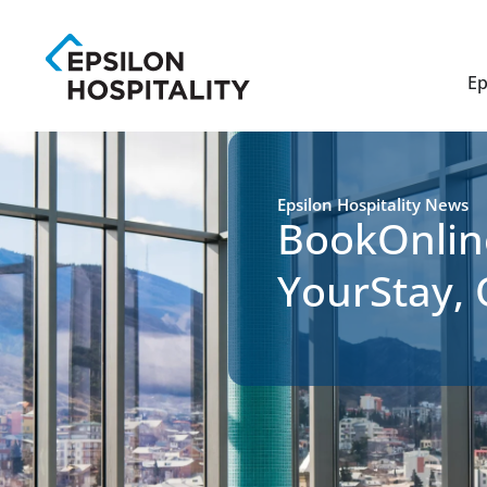
Ep
Epsilon Hospitality News
BookOnli
YourStay,