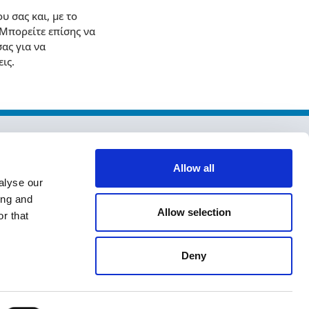
 σας και, με το
 Μπορείτε επίσης να
ας για να
ις.
Allow all
alyse our
ing and
Allow selection
r that
Deny