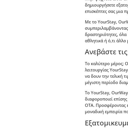
δημιουργήσετε εξατο
επισκέπτες σας μια π
Με το YourStay, Our
συμπεριλαμβάνοντας 
δραστηριότητες, όλα 
αθλητικά ή ό,τι άλλο
Ανεβάστε τις
Το καλύτερο μέρος; 
λειτουργίας YourSta
να δουν την τελική 
μέγιστη περίοδο διαμ
Το YourStay, OurWay 
διαφοροποιεί επίσης 
OTA. Προσφέροντας ε
μοναδική εμπειρία π
Εξατομικευμέ