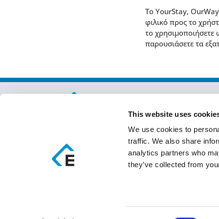
Το YourStay, OurWay 
φιλικό προς το χρήστ
το χρησιμοποιήσετε 
παρουσιάσετε τα εξα
This website uses cookie
We use cookies to personal
info@epsilonhospitality.com.gr
traffic. We also share info
+30 2115007007
analytics partners who may
they’ve collected from your