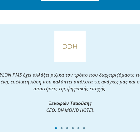
N PMS έχουμε ενοποιήσει λογιστήριο, F&B, αποθήκη σε ένα σύσ
ήσαμε χρόνο και αποκτήσαμε real-time εικόνα της επιχείρησης. Τ
εργαλείο είναι ανεκτίμητο.
Λευτέρης Καραταράκης,
Chairman & Managing Director, KARATARAKIS HOTELS & RE