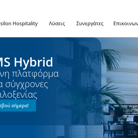
silon Hospitality
Λύσεις
Συνεργάτες
Επικοινω
S Hybrid
νη πλατφόρμα
ια σύγχρονες
ιλοξενίας
τεβού σήμερα!