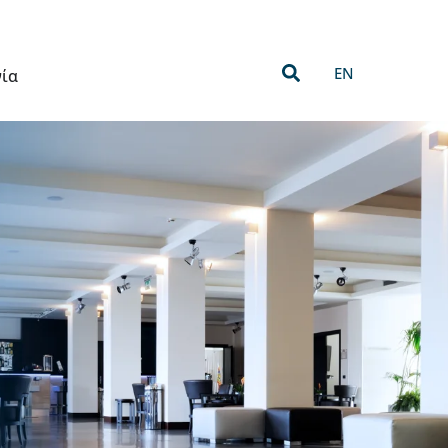
EN
νία