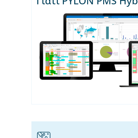
Γιατί PYLON PMS Hyb