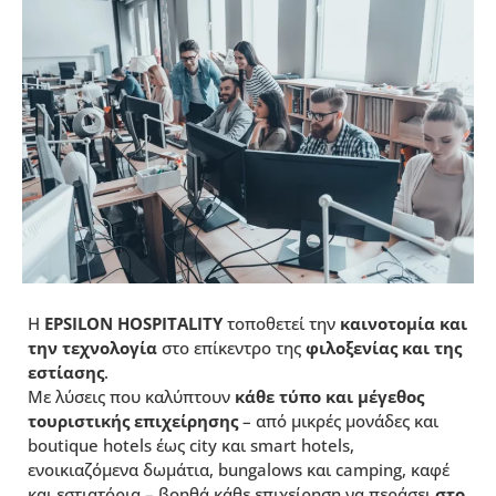
Η
EPSILON
HOSPITALITY
τοποθετεί την
καινοτομία και
την τεχνολογία
στο επίκεντρο της
φιλοξενίας και της
εστίασης
.
Με λύσεις που καλύπτουν
κάθε τύπο και μέγεθος
τουριστικής επιχείρησης
– από μικρές μονάδες και
boutique hotels έως city και smart hotels,
ενοικιαζόμενα δωμάτια, bungalows και camping, καφέ
και εστιατόρια – βοηθά κάθε επιχείρηση να περάσει
στο