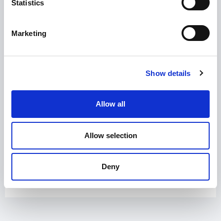
Statistics
Marketing
Ολοκληρωμένη εφαρμογή εστίασης και ασύρματης
παραγγελιοληψίας Kalypso Restaurant, που βελτιώνουν
Show details
την καθημερινή λειτουργία κάθε επιχείρησης εστίασης,
συνδυάζοντας ευκολία, ταχύτητα και αξιοπιστία.
Allow all
Allow selection
Επισκεφθείτε το site
Deny