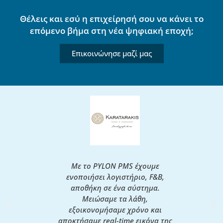
Θέλεις και εσύ η επιχείρησή σου να κάνει το
επόμενο βήμα στη νέα ψηφιακή εποχή;
Eπικοινώνησε μαζί μας
 PMS έχει
Με το PYLON PMS έχουμε
Με π
ρόπο που
ενοποιήσει λογιστήριο, F&B,
συνεργ
αδικασίες
αποθήκη σε ένα σύστημα.
Epsilon 
μένη,
Μειώσαμε τα λάθη,
καθημε
αλύπτει
εξοικονομήσαμε χρόνο και
Υποστήρι
μας και
αποκτήσαμε real-time εικόνα της
κορυ