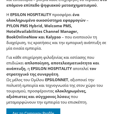
επόμενο επίπεδο ψηφιακού μετασχηματισμού
.
Η
EPSILON
HOSPITALITY
προσφέρει
ένα
ολοκληρωμένο οικοσύστημα εφαρμογών
–
PYLON
PMS
Hybrid
,
Welcome
PMS
,
HotelAvailabilities
Channel
Manager
,
BookOnlineNow
και
Kalypso
– που ενοποιούν τη
διαχείριση, τις κρατήσεις και την εμπορική ανάπτυξη σε
μία ενιαία εμπειρία.
Για κάθε επιχείρηση φιλοξενίας και εστίασης που
επιδιώκει
απλοποίηση, αποτελεσματικότητα και
ανάπτυξη
, η
EPSILON
HOSPITALITY
αποτελεί
τον
στρατηγικό της συνεργάτη
.
Ως μέλος του Ομίλου
EPSILONNET
, αξιοποιεί την
πολυετή εμπειρία και τεχνογνωσία της στον χώρο του
τουρισμού, προσφέροντας
ολοκληρωμένες,
αξιόπιστες και σύγχρονες λύσεις
που
μεταμορφώνουν την εμπειρία του επισκέπτη.
Δες το Company Profile