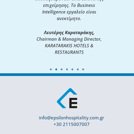
τήσεις της
επιχείρησης. Το Business
συνεργάτ
ς.
Intelligence εργαλείο είναι
ανεκτίμητο.
σης
Η ομά
OTEL
Λευτέρης Καραταράκης,
Chairman & Managing Director,
KARATARAKIS HOTELS &
RESTAURANTS
info@epsilonhospitality.com.gr
+30 2115007007