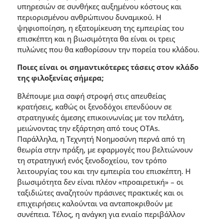
υπηρεσιών σε συνθήκες αυξηµένου κόστους και
περιορισµένου ανθρώπινου δυναµικού. Η
ψηφιοποίηση, η εξατοµίκευση της εµπειρίας του
επισκέπτη και η βιωσιµότητα θα είναι οι τρεις
πυλώνες που θα καθορίσουν την πορεία του κλάδου.
Ποιες είναι οι σηµαντικότερες τάσεις στον κλάδο
της φιλοξενίας σήµερα;
Βλέπουµε µια σαφή στροφή στις απευθείας
κρατήσεις, καθώς οι ξενοδόχοι επενδύουν σε
στρατηγικές άµεσης επικοινωνίας µε τον πελάτη,
µειώνοντας την εξάρτηση από τους OTAs.
Παράλληλα, η Τεχνητή Νοηµοσύνη περνά από τη
θεωρία στην πράξη, µε εφαρµογές που βελτιώνουν
τη στρατηγική ενός ξενοδοχείου, τον τρόπο
λειτουργίας του και την εµπειρία του επισκέπτη. Η
βιωσιµότητα δεν είναι πλέον «προαιρετική» – οι
ταξιδιώτες αναζητούν πράσινες πρακτικές και οι
επιχειρήσεις καλούνται να ανταποκριθούν µε
συνέπεια. Τέλος, η ανάγκη για ενιαίο περιβάλλον