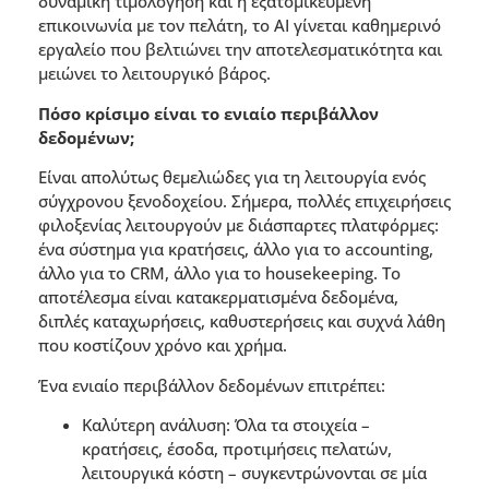
δυναµική τιµολόγηση και η εξατοµικευµένη
επικοινωνία µε τον πελάτη, το AI γίνεται καθηµερινό
εργαλείο που βελτιώνει την αποτελεσµατικότητα και
µειώνει το λειτουργικό βάρος.
Πόσο κρίσιµο είναι το ενιαίο περιβάλλον
δεδοµένων;
Είναι απολύτως θεµελιώδες για τη λειτουργία ενός
σύγχρονου ξενοδοχείου. Σήµερα, πολλές επιχειρήσεις
φιλοξενίας λειτουργούν µε διάσπαρτες πλατφόρµες:
ένα σύστηµα για κρατήσεις, άλλο για το accounting,
άλλο για το CRM, άλλο για το housekeeping. Το
αποτέλεσµα είναι κατακερµατισµένα δεδοµένα,
διπλές καταχωρήσεις, καθυστερήσεις και συχνά λάθη
που κοστίζουν χρόνο και χρήµα.
Ένα ενιαίο περιβάλλον δεδοµένων επιτρέπει:
Καλύτερη ανάλυση: Όλα τα στοιχεία –
κρατήσεις, έσοδα, προτιµήσεις πελατών,
λειτουργικά κόστη – συγκεντρώνονται σε µία