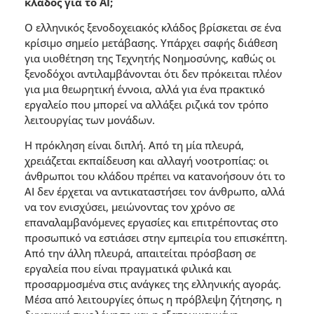
κλάδος για το AI;
Ο ελληνικός ξενοδοχειακός κλάδος βρίσκεται σε ένα
κρίσιµο σηµείο µετάβασης. Υπάρχει σαφής διάθεση
για υιοθέτηση της Τεχνητής Νοηµοσύνης, καθώς οι
ξενοδόχοι αντιλαµβάνονται ότι δεν πρόκειται πλέον
για µια θεωρητική έννοια, αλλά για ένα πρακτικό
εργαλείο που µπορεί να αλλάξει ριζικά τον τρόπο
λειτουργίας των µονάδων.
Η πρόκληση είναι διπλή. Από τη µία πλευρά,
χρειάζεται εκπαίδευση και αλλαγή νοοτροπίας: οι
άνθρωποι του κλάδου πρέπει να κατανοήσουν ότι το
AI δεν έρχεται να αντικαταστήσει τον άνθρωπο, αλλά
να τον ενισχύσει, µειώνοντας τον χρόνο σε
επαναλαµβανόµενες εργασίες και επιτρέποντας στο
προσωπικό να εστιάσει στην εµπειρία του επισκέπτη.
Από την άλλη πλευρά, απαιτείται πρόσβαση σε
εργαλεία που είναι πραγµατικά φιλικά και
προσαρµοσµένα στις ανάγκες της ελληνικής αγοράς.
Μέσα από λειτουργίες όπως η πρόβλεψη ζήτησης, η