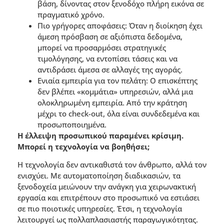
βάση, δίνοντας στον ξενοδόχο πλήρη εικόνα σε
πραγµατικό χρόνο.
Πιο γρήγορες αποφάσεις: Όταν η διοίκηση έχει
άµεση πρόσβαση σε αξιόπιστα δεδοµένα,
µπορεί να προσαρµόσει στρατηγικές
τιµολόγησης, να εντοπίσει τάσεις και να
αντιδράσει άµεσα σε αλλαγές της αγοράς.
Ενιαία εµπειρία για τον πελάτη: Ο επισκέπτης
δεν βλέπει «κοµµάτια» υπηρεσιών, αλλά µια
ολοκληρωµένη εµπειρία. Από την κράτηση
µέχρι το check-out, όλα είναι συνδεδεµένα και
προσωποποιηµένα.
Η έλλειψη προσωπικού παραµένει κρίσιµη.
Μπορεί η τεχνολογία να βοηθήσει;
Η τεχνολογία δεν αντικαθιστά τον άνθρωπο, αλλά τον
ενισχύει. Με αυτοµατοποίηση διαδικασιών, τα
ξενοδοχεία µειώνουν την ανάγκη για χειρωνακτική
εργασία και επιτρέπουν στο προσωπικό να εστιάσει
σε πιο ποιοτικές υπηρεσίες. Έτσι, η τεχνολογία
λειτουργεί ως πολλαπλασιαστής παραγωγικότητας.