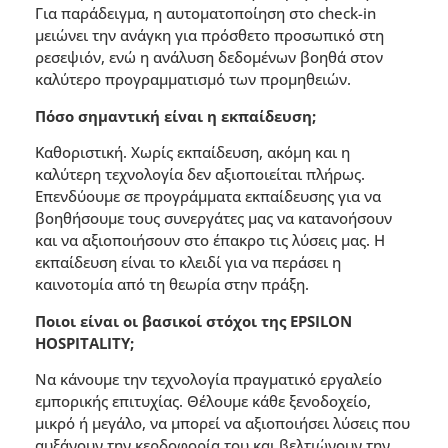
Για παράδειγµα, η αυτοµατοποίηση στο check-in
µειώνει την ανάγκη για πρόσθετο προσωπικό στη
ρεσεψιόν, ενώ η ανάλυση δεδοµένων βοηθά στον
καλύτερο προγραµµατισµό των προµηθειών.
Πόσο σηµαντική είναι η εκπαίδευση;
Καθοριστική. Χωρίς εκπαίδευση, ακόµη και η
καλύτερη τεχνολογία δεν αξιοποιείται πλήρως.
Επενδύουµε σε προγράµµατα εκπαίδευσης για να
βοηθήσουµε τους συνεργάτες µας να κατανοήσουν
και να αξιοποιήσουν στο έπακρο τις λύσεις µας. Η
εκπαίδευση είναι το κλειδί για να περάσει η
καινοτοµία από τη θεωρία στην πράξη.
Ποιοι είναι οι βασικοί στόχοι της EPSILON
HOSPITALITY;
Να κάνουµε την τεχνολογία πραγµατικό εργαλείο
εµπορικής επιτυχίας. Θέλουµε κάθε ξενοδοχείο,
µικρό ή µεγάλο, να µπορεί να αξιοποιήσει λύσεις που
αυξάνουν την κερδοφορία του και βελτιώνουν την