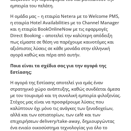
εµπειρία του πελάτη.
Η οµάδα µας – η εταιρία Netera µε το Welcome PMS,
η εταιρία Hotel Availabilities µε το Channel Manager
και η εταιρία BookOnlineNow µε τις εφαρµογές
Direct Booking – αποτελεί την καλύτερη απόδειξη
πως είµαστε σε θέση να παρέχουµε καινοτόµες και
αξιόπιστες λύσεις σε κάθε µονάδα στην ελληνική
αγορά καθώς και πέρα από αυτήν.
Ποια είναι τα σχέδια σας για την αγορά της
Εστίασης;
Η αγορά της Εστίασης αποτελεί για εµάς έναν
στρατηγικό χώρο ανάπτυξης, καθώς συνδέεται άµεσα
µε τον τουρισµό και τη συνολική εµπειρία φιλοξενίας.
Στόχος µας είναι να προσφέρουµε λύσεις που
καλύπτουν όχι µόνο τις ανάγκες των ξενοδοχείων,
αλλά και των εστιατορίων, των café και των
επιχειρήσεων delivery/take-away, δηµιουργώντας
ένα ενιαίο οικοσύστηµα τεχνολογίας για όλο το