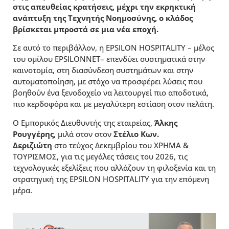
στις απευθείας κρατήσεις, µέχρι την εκρηκτική
ανάπτυξη της Τεχνητής Νοηµοσύνης, ο κλάδος
βρίσκεται µπροστά σε µια νέα εποχή.
Σε αυτό το περιβάλλον, η EPSILON HOSPITALITY – µέλος
του οµίλου EPSILONNET– επενδύει συστηµατικά στην
καινοτοµία, στη διασύνδεση συστηµάτων και στην
αυτοµατοποίηση, µε στόχο να προσφέρει λύσεις που
βοηθούν ένα ξενοδοχείο να λειτουργεί πιο αποδοτικά,
πιο κερδοφόρα και µε µεγαλύτερη εστίαση στον πελάτη.
Ο Εµπορικός Διευθυντής της εταιρείας,
Άλκης
Ρουγγέρης
, µιλά στον στον
Στέλιο Κων.
Δεριζιώτη
στο τεύχος Δεκεμβρίου του ΧΡΗΜΑ &
ΤΟΥΡΙΣΜΟΣ, για τις µεγάλες τάσεις του 2026, τις
τεχνολογικές εξελίξεις που αλλάζουν τη φιλοξενία και τη
στρατηγική της EPSILON HOSPITALITY για την επόµενη
µέρα.