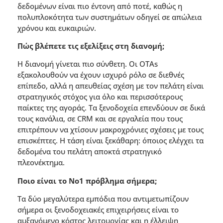
δεδοµένων είναι πιο έντονη από ποτέ, καθώς η
πολυπλοκότητα των συστηµάτων οδηγεί σε απώλεια
χρόνου και ευκαιριών.
Πώς βλέπετε τις εξελίξεις στη διανοµή;
Η διανοµή γίνεται πιο σύνθετη. Οι OTAs
εξακολουθούν να έχουν ισχυρό ρόλο σε διεθνές
επίπεδο, αλλά η απευθείας σχέση µε τον πελάτη είναι
στρατηγικός στόχος για όλο και περισσότερους
παίκτες της αγοράς. Τα ξενοδοχεία επενδύουν σε δικά
τους κανάλια, σε CRM και σε εργαλεία που τους
επιτρέπουν να χτίσουν µακροχρόνιες σχέσεις µε τους
επισκέπτες. Η τάση είναι ξεκάθαρη: όποιος ελέγχει τα
δεδοµένα του πελάτη αποκτά στρατηγικό
πλεονέκτηµα.
Ποιο είναι το Νο1 πρόβληµα σήµερα;
Τα δύο µεγαλύτερα εµπόδια που αντιµετωπίζουν
σήµερα οι ξενοδοχειακές επιχειρήσεις είναι το
αυξανόµενο κόστος λειτουργίας και η έλλειψη