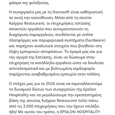
φάσµα της φιλοξενίας.
Η συνεργασία µας µε τη Nanosoft είναι καθοριστική
σε αυτή την κατεύθυνση. Μέσα από τη σουίτα
Kalypso Restaurant, οι επιχειρήσεις εστίασης
αποκτούν εργαλεία που αυτοµατοποιούν τη
διαχείριση παραγγελιών, συνδέονται µε online
πλατφόρµες και περιφερειακά συστήµατα (hardware)
και παρέχουν αναλυτικά στοιχεία που βοηθούν στη
λήψη εµπορικών αποφάσεων. Το όραµά µας και για
την αγορά της Εστίασης, είναι να δώσουµε στην
επιχείρηση τα κατάλληλα εργαλεία ώστε να δουλεύει
αποτελεσµατικά και µε βελτιωµένη κερδοφορία
παρέχοντας αναβαθµισµένη εµπειρία στον πελάτη.
O στόχος µας για το 2026 είναι να εκµεταλλευτούµε
το δυναµικό δίκτυο των συνεργατών της Epsilon
Hospitality και να µεγαλώσουµε την εγκατεστηµένη
βάση της σουίτας Kalypso Restaurant πολύ πάνω
από τις 3.000 επιχειρήσεις που την έχουν επιλέξει
ήδη! Με αυτόν τον τρόπο, η EPSILON HOSPITALITY