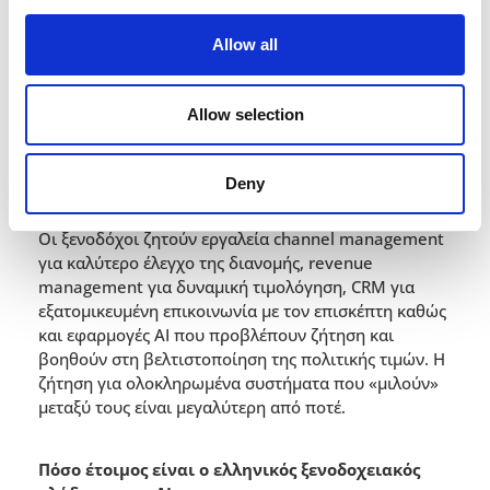
Πολύ σηµαντικό ρόλο στην προσέγγισή µας προς την
αγορά παίζει και το εξειδικευµένο κανάλι των
Allow all
συνεργατών µας, χάρη σε αυτούς, µικρότερες ή
µεγαλύτερες ξενοδοχειακές επιχειρήσεις
απολαµβάνουν εξαιρετικά ποιοτικές υπηρεσίες
Allow selection
υποστήριξης σε κάθε γωνιά της Ελλάδας.
Ποιες λύσεις βρίσκονται σήµερα στη µεγαλύτερη
Deny
ζήτηση;
Οι ξενοδόχοι ζητούν εργαλεία channel management
για καλύτερο έλεγχο της διανοµής, revenue
management για δυναµική τιµολόγηση, CRM για
εξατοµικευµένη επικοινωνία µε τον επισκέπτη καθώς
και εφαρµογές AI που προβλέπουν ζήτηση και
βοηθούν στη βελτιστοποίηση της πολιτικής τιµών. Η
ζήτηση για ολοκληρωµένα συστήµατα που «µιλούν»
µεταξύ τους είναι µεγαλύτερη από ποτέ.
Πόσο έτοιµος είναι ο ελληνικός ξενοδοχειακός