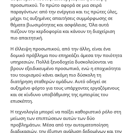
προσωπικού. Το πρώτο αφορά σε µια σειρά
παραγόντων: από την ενέργεια και τις πρώτες ύλες,
µέχρι τις αυξηµένες απαιτήσεις συµµόρφωσης σε
θέµατα βιωσιµότητας και ασφάλειας. Όλα αυτά
πιέζουν την κερδοφορία και κάνουν τη διαχείριση
πιο απαιτητική.
Η έλλειψη προσωπικού, από την άλλη, είναι ένα
δοµικό πρόβληµα που επηρεάζει άµεσα την ποιότητα
υπηρεσιών. Πολλά ξενοδοχεία δυσκολεύονται να
βρουν εξειδικευµένο προσωπικό, ενώ η εποχικότητα
του τουρισµού κάνει ακόµη πιο δύσκολη τη
διατήρηση σταθερών οµάδων. Αυτό οδηγεί σε
αυξηµένο φόρτο για τους υπάρχοντες εργαζόµενους
και σε κίνδυνο υποβάθµισης της εµπειρίας του
επισκέπτη.
Η τεχνολογία µπορεί να παίξει καθοριστικό ρόλο στη
µείωση των επιπτώσεων αυτών των δύο
προβληµάτων. Μέσα από την αυτοµατοποίηση
διαδικασιών, την έξυπνη ανάλυση δεδοµένων και την