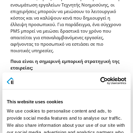
ενσωµάτωση εργαλείων Τεχνητής Νοηµοσύνης, οι
επιχειρήσεις µπορούν να µειώσουν το λειτουργικό
κόστος και να καλύψουν κενά που δηµιουργεί η
έλλειψη προσωπικού. Για παράδειγµα, ένα σύγχρονο
PMS µπορεί να µειώσει δραστικά τον χρόνο που
απαιτείται για επαναλαµβανόµενες εργασίες,
αφήνοντας το προσωπικό να εστιάσει σε πιο
ποιοτικές υπηρεσίες.
Ποια είναι η σηµερινή εµπορική στρατηγική της
εταιρείας;
Η εµπορική στρατηγική της EPSILON HOSPITALITY
βασίζεται σε τρεις άξονες: ενίσχυση της εµπορικής
απόδοσης των ξενοδοχείων, απλοποίηση της
καθηµερινής λειτουργίας τους και δηµιουργία ενός
This website uses cookies
ενιαίου περιβάλλοντος δεδοµένων που συνδέει όλες
τις οµάδες και τα τµήµατα. Στόχος µας είναι να
We use cookies to personalise content and ads, to
προσφέρουµε λύσεις που δεν περιορίζονται στη
provide social media features and to analyse our traffic.
διαχείριση, αλλά λειτουργούν ως πραγµατικοί µοχλοί
We also share information about your use of our site with
ανάπτυξης και κερδοφορίας.
our social media, advertising and analytics partners who